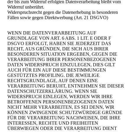
der bis zum Widerruf erfolgten Datenverarbeitung bleibt vom
Widerruf unberührt.
Widerspruchsrecht gegen die Datenerhebung in besonderen
Fällen sowie gegen Direktwerbung (Art. 21 DSGVO)
WENN DIE DATENVERARBEITUNG AUF
GRUNDLAGE VON ART. 6 ABS. 1 LIT. E ODER F
DSGVO ERFOLGT, HABEN SIE JEDERZEIT DAS
RECHT, AUS GRÜNDEN, DIE SICH AUS IHRER
BESONDEREN SITUATION ERGEBEN, GEGEN DIE
VERARBEITUNG IHRER PERSONENBEZOGENEN
DATEN WIDERSPRUCH EINZULEGEN, DIES GILT
AUCH FÜR EIN AUF DIESE BESTIMMUNGEN
GESTÜTZTES PROFILING. DIE JEWEILIGE
RECHTSGRUNDLAGE, AUF DENEN EINE
VERARBEITUNG BERUHT, ENTNEHMEN SIE DIESER
DATENSCHUTZERKLÄRUNG. WENN SIE
WIDERSPRUCH EINLEGEN, WERDEN WIR IHRE
BETROFFENEN PERSONENBEZOGENEN DATEN
NICHT MEHR VERARBEITEN, ES SEI DENN, WIR
KÖNNEN ZWINGENDE SCHUTZWÜRDIGE GRÜNDE
FÜR DIE VERARBEITUNG NACHWEISEN, DIE IHRE
INTERESSEN, RECHTE UND FREIHEITEN
ÜBERWIEGEN ODER DIE VERARBEITUNG DIENT