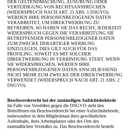
DER GELTENDMACHUNG, AUSÜBUNG ODER
VERTEIDIGUNG VON RECHTSANSPRÜCHEN
(WIDERSPRUCH NACH ART. 21 ABS. 1 DSGVO).
WERDEN IHRE PERSONENBEZOGENEN DATEN
VERARBEITET, UM DIREKTWERBUNG ZU
BETREIBEN, SO HABEN SIE DAS RECHT, JEDERZEIT
WIDERSPRUCH GEGEN DIE VERARBEITUNG SIE
BETREFFENDER PERSONENBEZOGENER DATEN
ZUM ZWECKE DERARTIGER WERBUNG
EINZULEGEN, DIES GILT AUCH FÜR DAS
PROFILING, SOWEIT ES MIT SOLCHER
DIREKTWERBUNG IN VERBINDUNG STEHT. WENN
SIE WIDERSPRECHEN, WERDEN IHRE
PERSONENBEZOGENEN DATEN ANSCHLIESSEND
NICHT MEHR ZUM ZWECKE DER DIREKTWERBUNG
VERWENDET (WIDERSPRUCH NACH ART. 21 ABS. 2
DSGVO).
Beschwerde­recht bei der zuständigen Aufsichts­behörde
Im Falle von Verstößen gegen die DSGVO steht den
Betroffenen ein Beschwerderecht bei einer Aufsichtsbehörde,
insbesondere in dem Mitgliedstaat ihres gewöhnlichen
Aufenthalts, ihres Arbeitsplatzes oder des Orts des
mutmaßlichen Verstoßes zu. Das Beschwerderecht besteht